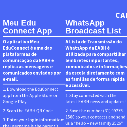
CA
Meu Edu
WhatsApp
Connect App
Broadcast List
O aplicativo Meu
A Lista de Transmissão do
EduConnect é uma das
WhatsApp da EABH é
plataformas de
utilizada para compartilhar
comunicação da EABH e
lembretes importantes,
replica as mensagens e
comunicados e informações
comunicados enviados por
da escola diretamente com
e-mail.
as famílias de forma rápida
e acessível.
1. Download the EduConnect
app from the Apple Store or
1. Stay connected with the
Google Play.
latest EABH news and updates!
2. Scan the EABH QR Code.
2. Save the number (31) 99276-
1580 to your contacts and send
3. Enter your login information:
us a “hello – new family 2526”
the username is the parent’s