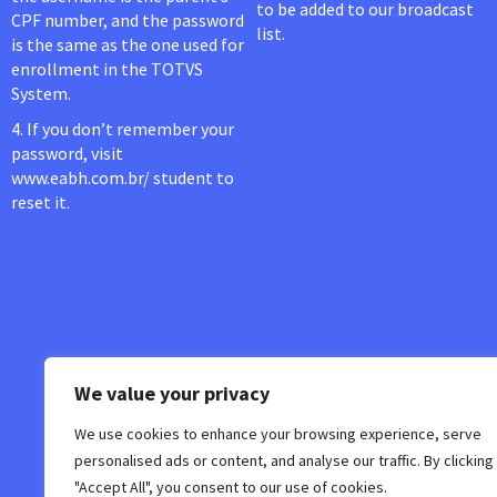
to be added to our broadcast
CPF number, and the password
list.
is the same as the one used for
enrollment in the TOTVS
System.
4. If you don’t remember your
password, visit
www.eabh.com.br/ student to
reset it.
We value your privacy
We use cookies to enhance your browsing experience, serve
personalised ads or content, and analyse our traffic. By clicking
"Accept All", you consent to our use of cookies.