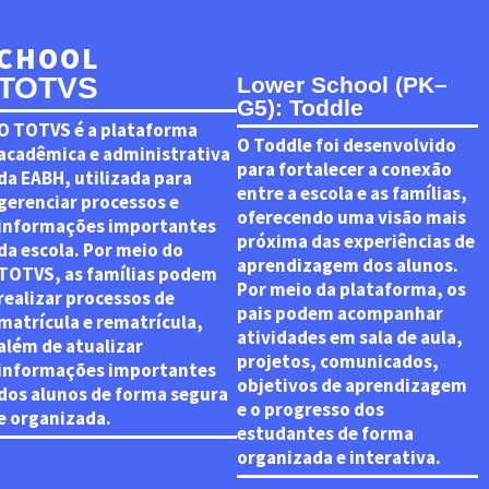
SCHOOL
TOTVS
Lower School (PK–
G5): Toddle
O TOTVS é a plataforma
O Toddle foi desenvolvido
acadêmica e administrativa
para fortalecer a conexão
da EABH, utilizada para
entre a escola e as famílias,
gerenciar processos e
oferecendo uma visão mais
informações importantes
próxima das experiências de
da escola. Por meio do
aprendizagem dos alunos.
TOTVS, as famílias podem
Por meio da plataforma, os
realizar processos de
pais podem acompanhar
matrícula e rematrícula,
atividades em sala de aula,
além de atualizar
projetos, comunicados,
informações importantes
objetivos de aprendizagem
dos alunos de forma segura
e o progresso dos
e organizada.
estudantes de forma
organizada e interativa.