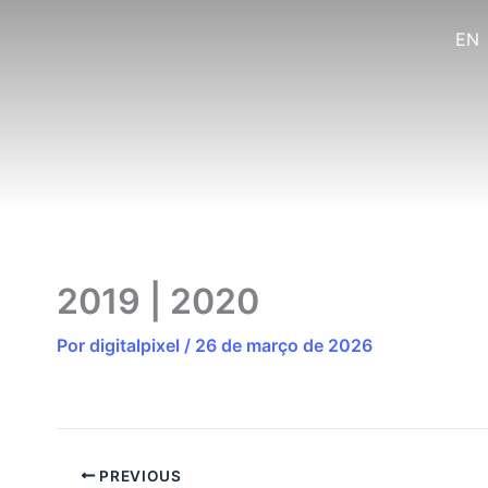
o
Ir
conteúdo
EN
para
o
conteúdo
2019 | 2020
Por
digitalpixel
/
26 de março de 2026
PREVIOUS