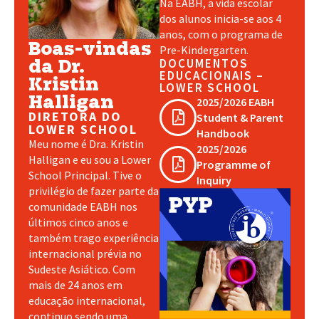
Na EABH, a vida escolar
dos alunos inicia-se aos 4
anos, com o programa de
Boas-vindas
Pre-Kindergarten.
da Dr.
DOCUMENTOS
EDUCACIONAIS –
Kristin
LOWER SCHOOL
Halligan
2025/2026 EABH
DIRETORA DO
Student & Parent
LOWER SCHOOL
Handbook
Meu nome é Dra. Kristin
2025/2026
Halligan e eu sou a Lower
Programme of
School Principal. Tive o
Inquiry
privilégio de fazer parte da
comunidade EABH nos
últimos cinco anos e
também trago experiência
internacional prévia no
Sudeste Asiático. Com
mais de 24 anos em
educação internacional,
continuo sendo uma