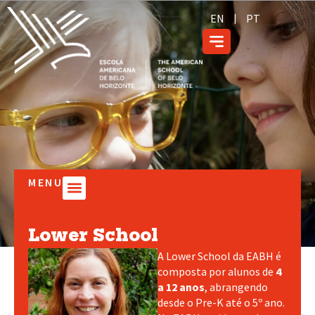
EN
PT
MENU
Lower School
Lower School
A Lower School da EABH é
composta por alunos de
4
a 12 anos
, abrangendo
desde o Pre-K até o 5º ano.