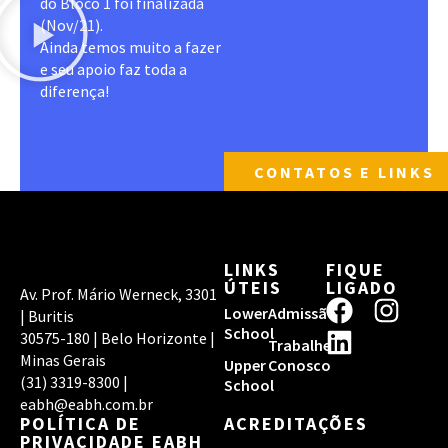
do Bloco 1 foi finalizada
(Nov/21).
Ainda temos muito a fazer
e seu apoio faz toda a
diferença!
CONTATOS E LINKS
LINKS
FIQUE
ÚTEIS
LIGADO
Av. Prof. Mário Werneck, 3301
F
L
I
Lower
Admissão
| Buritis
a
i
n
School
30575-180 | Belo Horizonte |
Trabalhe
c
n
s
Minas Gerais
Upper
Conosco
(31) 3319-8300 |
e
k
t
School
eabh@eabh.com.br
b
e
a
POLÍTICA DE
ACREDITAÇÕES
o
d
g
PRIVACIDADE EABH