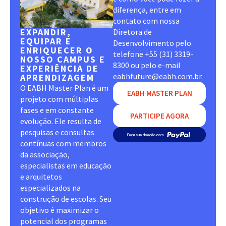
diferença, entre em
contato com nossa
EXPANDIR,
Diretora de
EQUIPAR E
Desenvolvimento pelo
ENRIQUECER O
telefone +55 (31) 3319-
NOSSO CAMPUS E
8300 ou pelo e-mail
EXPERIÊNCIA DE
eabhfuture@eabh.com.br.
APRENDIZAGEM
O EABH Master Plan é um
EABH MASTER PLAN
projeto com múltiplas
fases e em constante
PARTICIPE AGORA
evolução. Ele resulta de
pesquisas e consultas
contínuas com membros
da associação,
especialistas em educação
e arquitetos
especializados na
construção de escolas. Seu
objetivo é maximizar o
potencial dos programas