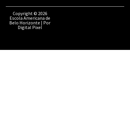
o
i
r
k
n
a
Copyright © 2026
Escola Americana de
m
Belo Horizonte | Por
Digital Pixel