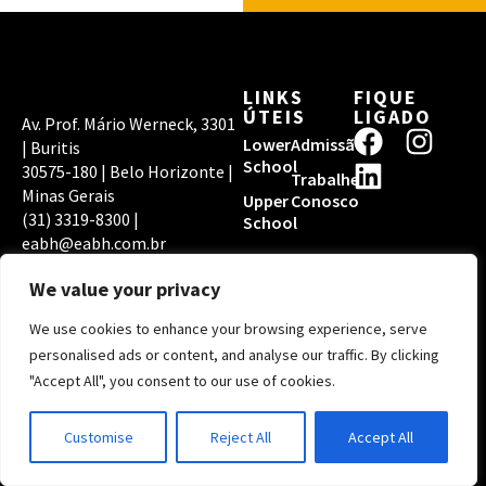
LINKS
FIQUE
ÚTEIS
LIGADO
Av. Prof. Mário Werneck, 3301
F
L
I
Lower
Admissão
| Buritis
a
i
n
School
30575-180 | Belo Horizonte |
Trabalhe
c
n
s
Minas Gerais
Upper
Conosco
(31) 3319-8300 |
e
k
t
School
eabh@eabh.com.br
b
e
a
POLÍTICA DE
ACREDITAÇÕES
o
d
g
PRIVACIDADE EABH
We value your privacy
o
i
r
We use cookies to enhance your browsing experience, serve
k
n
a
Copyright © 2026
personalised ads or content, and analyse our traffic. By clicking
Escola Americana de
m
"Accept All", you consent to our use of cookies.
Belo Horizonte | Por
Digital Pixel
Customise
Reject All
Accept All