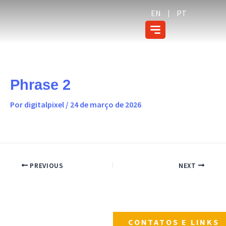
Ir
conteúdo
EN
PT
para
o
conteúdo
Phrase 2
Por
digitalpixel
/
24 de março de 2026
PREVIOUS
NEXT
CONTATOS E LINKS