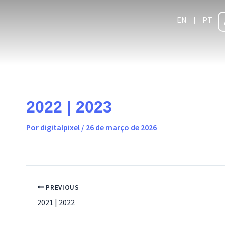
Ir
conteúdo
para
EN
PT
o
conteúdo
2022 | 2023
Por
digitalpixel
/
26 de março de 2026
PREVIOUS
2021 | 2022