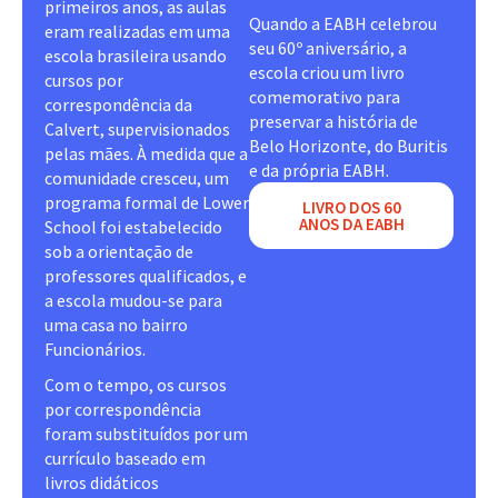
primeiros anos, as aulas
Quando a EABH celebrou
eram realizadas em uma
seu 60º aniversário, a
escola brasileira usando
escola criou um livro
cursos por
comemorativo para
correspondência da
preservar a história de
Calvert, supervisionados
Belo Horizonte, do Buritis
pelas mães. À medida que a
e da própria EABH.
comunidade cresceu, um
programa formal de Lower
LIVRO DOS 60
ANOS DA EABH
School foi estabelecido
sob a orientação de
professores qualificados, e
a escola mudou-se para
uma casa no bairro
Funcionários.
Com o tempo, os cursos
por correspondência
foram substituídos por um
currículo baseado em
livros didáticos