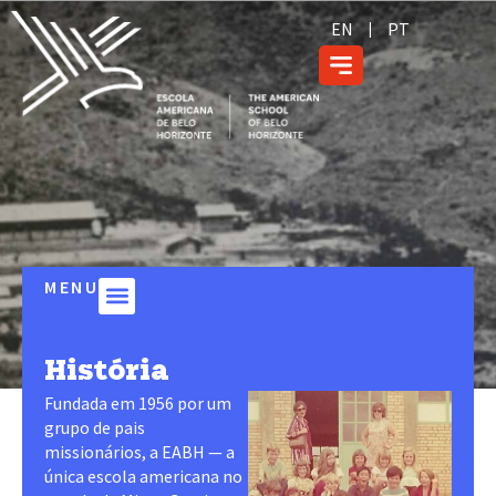
EN
PT
MENU
Sobre a EABH
Corpo Docente
Estatuto, Documentos Fundacionais e Plano Estratégico
Trabalhe Conosco
História
Fundada em 1956 por um
grupo de pais
missionários, a EABH — a
única escola americana no