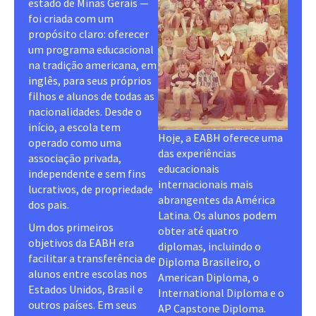
estado de Minas Gerais —
foi criada com um
propósito claro: oferecer
um programa educacional
na tradição americana, em
inglês, para seus próprios
filhos e alunos de todas as
nacionalidades. Desde o
início, a escola tem
Hoje, a EABH oferece uma
operado como uma
das experiências
associação privada,
educacionais
independente e sem fins
internacionais mais
lucrativos, de propriedade
abrangentes da América
dos pais.
Latina. Os alunos podem
Um dos primeiros
obter até quatro
objetivos da EABH era
diplomas, incluindo o
facilitar a transferência de
Diploma Brasileiro, o
alunos entre escolas nos
American Diploma, o
Estados Unidos, Brasil e
International Diploma e o
outros países. Em seus
AP Capstone Diploma.