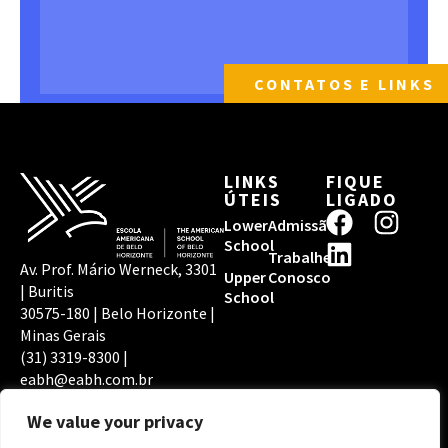
CONTATOS E LINKS
LINKS
FIQUE
ÚTEIS
LIGADO
F
L
I
Lower
Admissão
a
i
n
School
Trabalhe
c
n
s
Av. Prof. Mário Werneck, 3301
Upper
Conosco
| Buritis
e
k
t
School
30575-180 | Belo Horizonte |
b
e
a
Minas Gerais
o
d
g
(31) 3319-8300 |
o
i
r
eabh@eabh.com.br
POLÍTICA DE
ACREDITAÇÕES
k
n
a
PRIVACIDADE EABH
We value your privacy
m