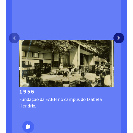
1956
1960
Fundação da EABH no campus do Izabela
A EABH 
Hendrix.
bairro 